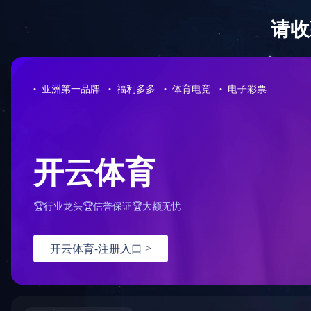
MK体育·（国际）官方网站
欢迎来到MK体育·（国际）官方网站-mksport | 服务热线：
网站MK体
·（国际）官
网站