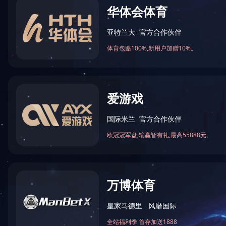
企业培训
技术培训
培训人员合影
企业培训
MK体育·（国际）官方网站
上一页
1
下一页
尾页