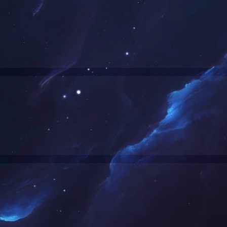
技术培训
技术培训
企业培训-讲师风采
企业培训
企业培训
企业培训