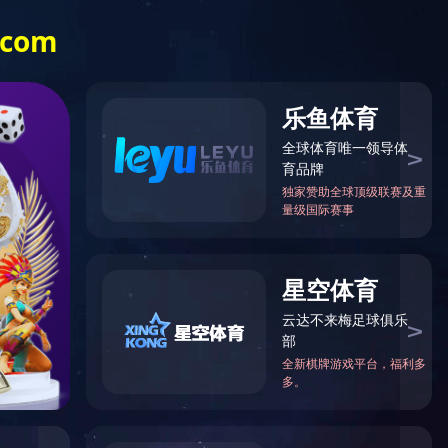
）官方网站
|
加入收藏
|
MK体育·（国际）官方网站-mksport
心
客户服务
MK体育·（国
际）官方网站-
mksport