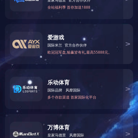
MK体育·（国际）官方网站
上一页
1
下一页
尾页
手机网站
扫一扫手机查看