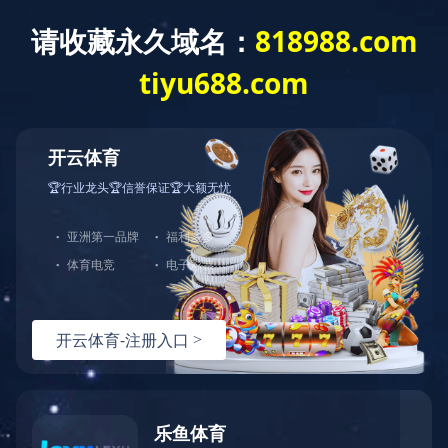
MK体育·（国际）官方网站
生产车间
钣金车间
钣金半成品
元件辅料库房
产品检验室
柜体组装车间
元件组装台
元件组装
低压柜组装